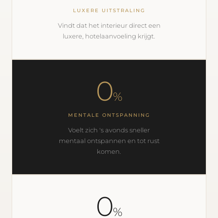
LUXERE UITSTRALING
Vindt dat het interieur direct een
luxere, hotelaanvoeling krijgt.
0
%
MENTALE ONTSPANNING
Voelt zich 's avonds sneller
mentaal ontspannen en tot rust
komen.
0
%