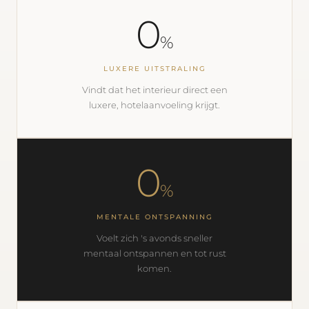
0
%
LUXERE UITSTRALING
Vindt dat het interieur direct een
luxere, hotelaanvoeling krijgt.
0
%
MENTALE ONTSPANNING
Voelt zich 's avonds sneller
mentaal ontspannen en tot rust
komen.