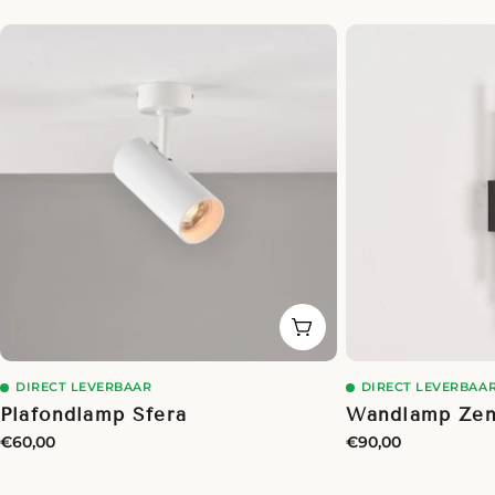
IN WINKELWAGEN
DIRECT LEVERBAAR
DIRECT LEVERBAA
Plafondlamp Sfera
Wandlamp Zen
Normale
€60,00
Normale
€90,00
prijs
prijs