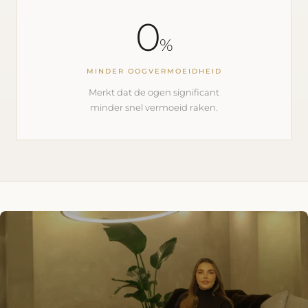
0
%
MINDER OOGVERMOEIDHEID
Merkt dat de ogen significant
minder snel vermoeid raken.