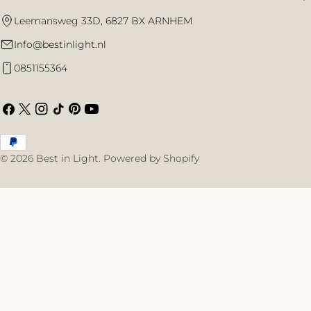
Leemansweg 33D, 6827 BX ARNHEM
Info@bestinlight.nl
0851155364
Facebook
X
Instagram
TikTok
Pinterest
YouTube
(Twitter)
Betaalmethoden
© 2026
Best in Light
.
Powered by Shopify