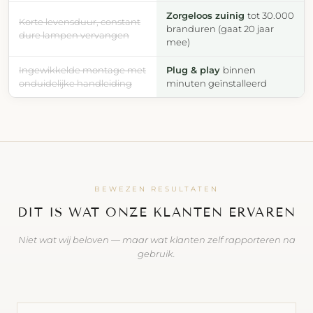
Zorgeloos zuinig
tot 30.000
Korte levensduur, constant
branduren (gaat 20 jaar
dure lampen vervangen
mee)
Ingewikkelde montage met
Plug & play
binnen
onduidelijke handleiding
minuten geïnstalleerd
BEWEZEN RESULTATEN
DIT IS WAT ONZE KLANTEN ERVAREN
Niet wat wij beloven — maar wat klanten zelf rapporteren na
gebruik.