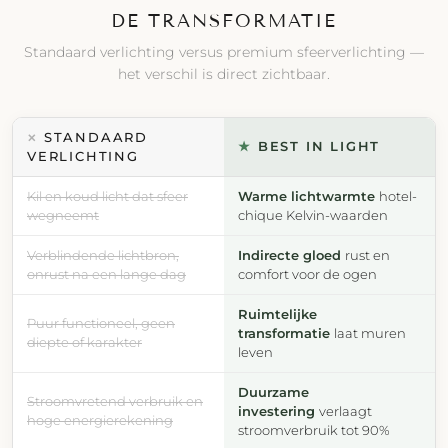
DE TRANSFORMATIE
Standaard verlichting versus premium sfeerverlichting —
het verschil is direct zichtbaar.
STANDAARD
✕
★
BEST IN LIGHT
VERLICHTING
Kil en koud licht dat sfeer
Warme lichtwarmte
hotel-
wegneemt
chique Kelvin-waarden
Verblindende lichtbron,
Indirecte gloed
rust en
onrust na een lange dag
comfort voor de ogen
Ruimtelijke
Puur functioneel, geen
transformatie
laat muren
diepte of karakter
leven
Duurzame
Stroomvretend verbruik en
investering
verlaagt
hoge energierekening
stroomverbruik tot 90%