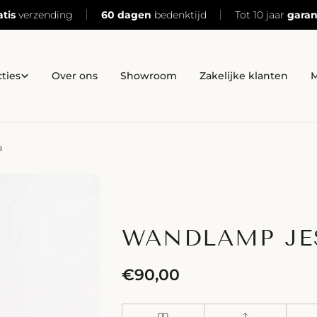
atis
verzending
60 dagen
bedenktijd
Tot 10 jaar
garan
cties
Over ons
Showroom
Zakelijke klanten
M
a
WANDLAMP JE
Normale
€90,00
prijs