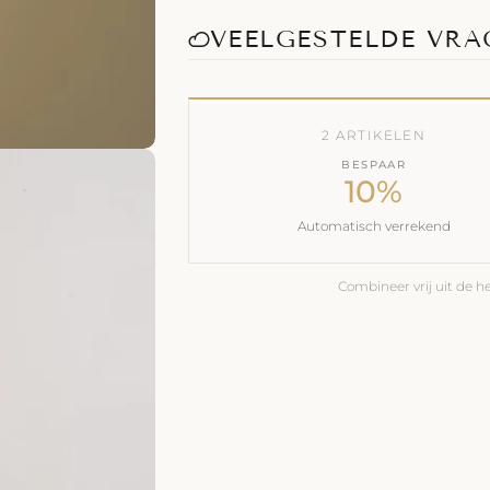
VEELGESTELDE VR
2 ARTIKELEN
BESPAAR
10%
Automatisch verrekend
Combineer vrij uit de hel