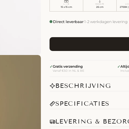
L × B
HOOGTE
LI
15 x 15 cm
26 cm
2700K |
Direct leverbaar
·
1-2 werkdagen levering
✓
Gratis verzending
✓
Alti
Vanaf €50 in NL & BE
Inclu
BESCHRIJVING
SPECIFICATIES
LEVERING & BEZO