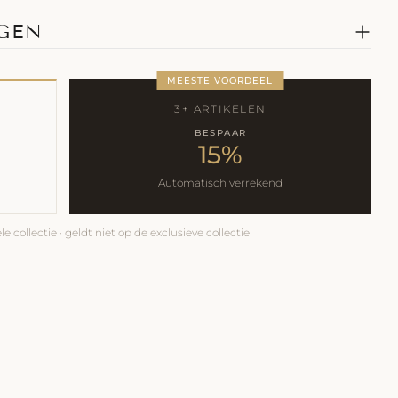
AGEN
MEESTE VOORDEEL
3+ ARTIKELEN
BESPAAR
15%
Automatisch verrekend
e collectie · geldt niet op de exclusieve collectie