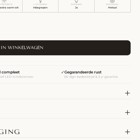
CHTWARMTE
LICHTBRON
DIMBAAR
MATERIAAL
 extra warm wit
Inbegrepen
Ja
Metaal
IN WINKELWAGEN
jd compleet
✓
Gegarandeerde rust
sief LED lichtbronnen
60 dgn bedenktijd & 5 jr garantie
RGING