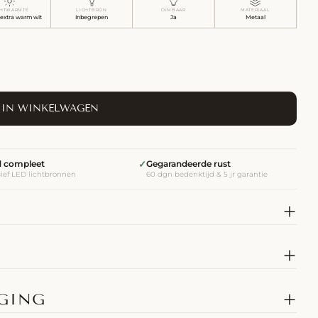
CHTWARMTE
LICHTBRON
DIMBAAR
MATERIAAL
 extra warm wit
Inbegrepen
Ja
Metaal
IN WINKELWAGEN
jd compleet
✓
Gegarandeerde rust
sief LED lichtbronnen
60 dgn bedenktijd & 5 jr garantie
RGING