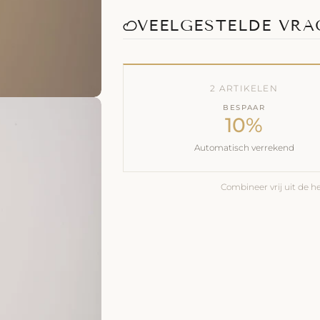
VEELGESTELDE VR
2 ARTIKELEN
BESPAAR
10%
Automatisch verrekend
Combineer vrij uit de hel