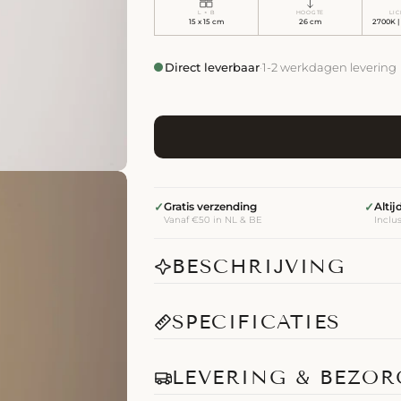
L × B
HOOGTE
LI
15 x 15 cm
26 cm
2700K |
Direct leverbaar
·
1-2 werkdagen levering
✓
Gratis verzending
✓
Alti
Vanaf €50 in NL & BE
Inclu
BESCHRIJVING
SPECIFICATIES
LEVERING & BEZO