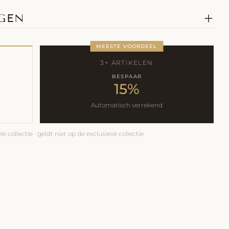
AGEN
MEESTE VOORDEEL
3+ ARTIKELEN
BESPAAR
15%
Automatisch verrekend
e collectie · geldt niet op de exclusieve collectie