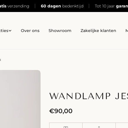
atis
verzending
60 dagen
bedenktijd
Tot 10 jaar
garan
cties
Over ons
Showroom
Zakelijke klanten
M
a
WANDLAMP JE
Normale
€90,00
prijs