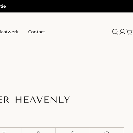
tie
aatwerk
Contact
Log
W
in
R HEAVENLY