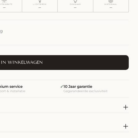
CHTWARMTE
LICHTBRON
DIMBAAR
MATERIAAL
—
—
—
—
ng
IN WINKELWAGEN
ium service
✓
10 Jaar garantie
ort & installatie
Gegarandeerde exclusiviteit