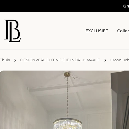
Doorgaan
Gr
naar
artikel
EXCLUSIEF
Colle
Thuis
DESIGNVERLICHTING DIE INDRUK MAAKT
Kroonluch
Ga
naar
productinformatie