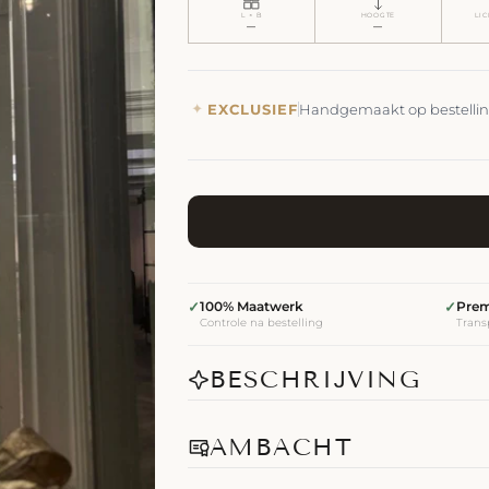
L × B
HOOGTE
LI
—
—
✦
EXCLUSIEF
Handgemaakt op bestelli
✓
100% Maatwerk
✓
Prem
Controle na bestelling
Transp
BESCHRIJVING
AMBACHT