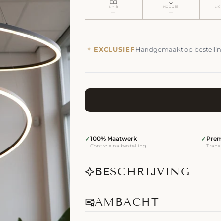
L × B
HOOGTE
LI
—
—
✦
EXCLUSIEF
Handgemaakt op bestelli
✓
100% Maatwerk
✓
Prem
Controle na bestelling
Transp
BESCHRIJVING
AMBACHT