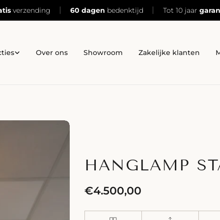
atis
verzending
60 dagen
bedenktijd
Tot 10 jaar
garan
cties
Over ons
Showroom
Zakelijke klanten
M
HANGLAMP ST
Normale
€4.500,00
prijs