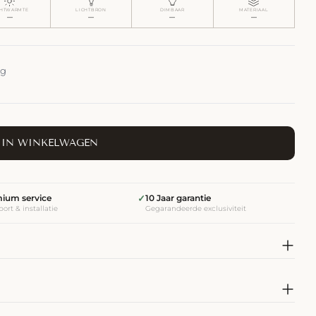
CHTWARMTE
LICHTBRON
DIMBAAR
MATERIAAL
—
—
—
—
ng
IN WINKELWAGEN
ium service
✓
10 Jaar garantie
ort & installatie
Gegarandeerde exclusiviteit