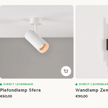
IN WINKELWAGEN
DIRECT LEVERBAAR
DIRECT LEVERBAA
Plafondlamp Sfera
Wandlamp Zen
Normale
€60,00
Normale
€90,00
prijs
prijs