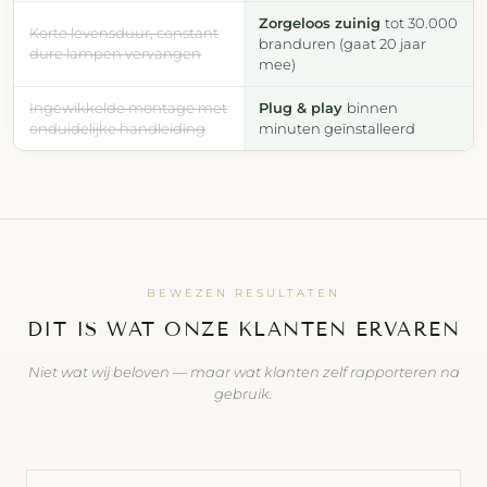
Zorgeloos zuinig
tot 30.000
Korte levensduur, constant
branduren (gaat 20 jaar
dure lampen vervangen
mee)
Ingewikkelde montage met
Plug & play
binnen
onduidelijke handleiding
minuten geïnstalleerd
BEWEZEN RESULTATEN
DIT IS WAT ONZE KLANTEN ERVAREN
Niet wat wij beloven — maar wat klanten zelf rapporteren na
gebruik.