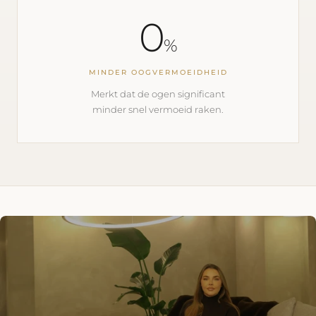
0
%
MINDER OOGVERMOEIDHEID
Merkt dat de ogen significant
minder snel vermoeid raken.