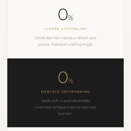
0
%
LUXERE UITSTRALING
Vindt dat het interieur direct een
luxere, hotelaanvoeling krijgt.
0
%
MENTALE ONTSPANNING
Voelt zich 's avonds sneller
mentaal ontspannen en tot rust
komen.