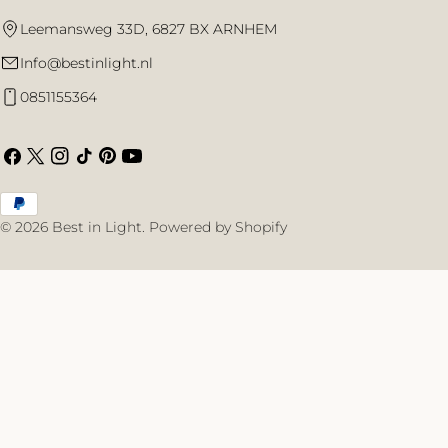
Leemansweg 33D, 6827 BX ARNHEM
Info@bestinlight.nl
0851155364
Facebook
X
Instagram
TikTok
Pinterest
YouTube
(Twitter)
Betaalmethoden
© 2026
Best in Light
.
Powered by Shopify