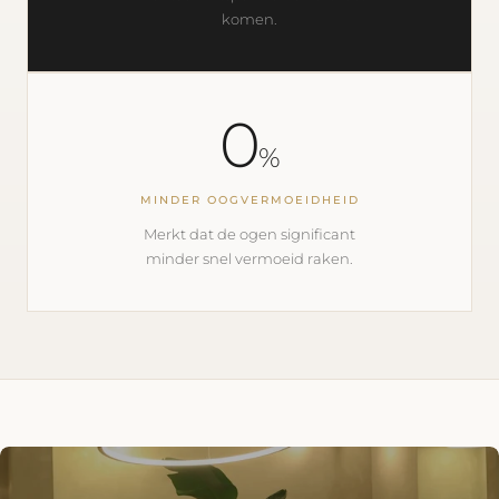
komen.
0
%
MINDER OOGVERMOEIDHEID
Merkt dat de ogen significant
minder snel vermoeid raken.