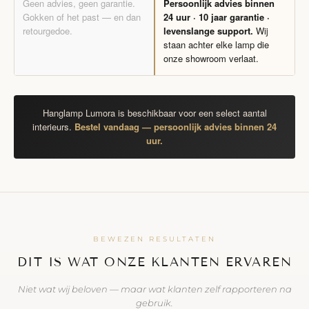
Geen advies, geen garantie.
Persoonlijk advies binnen
Gokken of het past — en dan
24 uur · 10 jaar garantie ·
retourgedoe.
levenslange support.
Wij
staan achter elke lamp die
onze showroom verlaat.
Hanglamp Lumora is beschikbaar voor een select aantal
interieurs.
Bestel vandaag — persoonlijk advies binnen 24
uur.
BEWEZEN RESULTATEN
DIT IS WAT ONZE KLANTEN ERVAREN
Niet wat wij beloven — maar wat klanten zelf rapporteren na
gebruik.