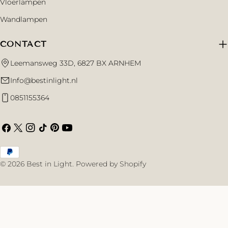
Vloerlampen
Wandlampen
CONTACT
Leemansweg 33D, 6827 BX ARNHEM
Info@bestinlight.nl
0851155364
Facebook
X
Instagram
TikTok
Pinterest
YouTube
(Twitter)
Betaalmethoden
© 2026
Best in Light
.
Powered by Shopify