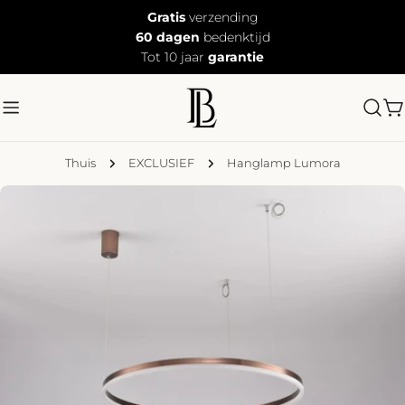
Doorgaan
Gratis
verzending
naar
60 dagen
bedenktijd
artikel
Tot 10 jaar
garantie
W
Thuis
EXCLUSIEF
Hanglamp Lumora
Ga
naar
productinformatie
Open media 0 in modaal