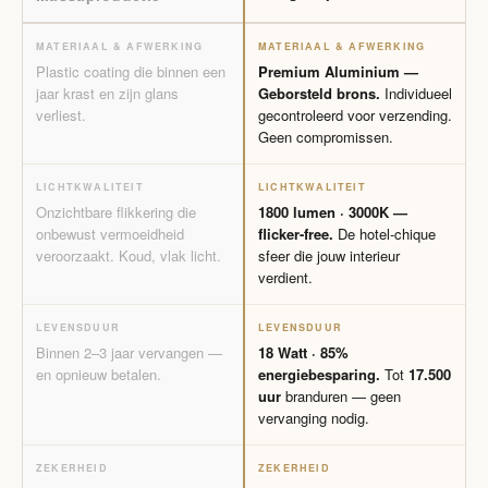
MATERIAAL & AFWERKING
MATERIAAL & AFWERKING
Plastic coating die binnen een
Premium Aluminium —
jaar krast en zijn glans
Geborsteld brons.
Individueel
verliest.
gecontroleerd voor verzending.
Geen compromissen.
LICHTKWALITEIT
LICHTKWALITEIT
Onzichtbare flikkering die
1800 lumen · 3000K —
onbewust vermoeidheid
flicker-free.
De hotel-chique
veroorzaakt. Koud, vlak licht.
sfeer die jouw interieur
verdient.
LEVENSDUUR
LEVENSDUUR
Binnen 2–3 jaar vervangen —
18 Watt · 85%
en opnieuw betalen.
energiebesparing.
Tot
17.500
uur
branduren — geen
vervanging nodig.
ZEKERHEID
ZEKERHEID