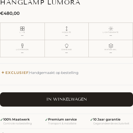
HANGLAMP LUMORA
Normale
€480,00
prijs
L × B
HOOGTE
LICHTWARMTE
—
—
—
LICHTBRON
DIMBAAR
MATERIAAL
—
—
—
✦
EXCLUSIEF
Handgemaakt op bestelling
IN WINKELWAGEN
✓
100% Maatwerk
✓
Premium service
✓
10 Jaar garantie
Controle na bestelling
Transport & installatie
Gegarandeerde exclusiviteit