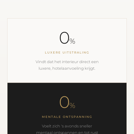
0
%
LUXERE UITSTRALING
Vindt dat het interieur direct een
luxere, hotelaanvoeling krijgt.
0
%
MENTALE ONTSPANNING
Voelt zich 's avonds sneller
mentaal ontspannen en tot rust